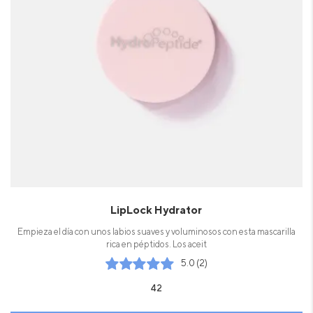
LipLock Hydrator
Empieza el día con unos labios suaves y voluminosos con esta mascarilla
rica en péptidos. Los aceit
5.0 (2)
42