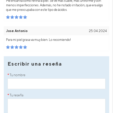
Me encanta cómo refina la piel. Se ve más suave, más uniforme y con
menos imperfecciones. Además, no he notado irritación, que era algo
que me preocupaba con este tipo de ácidos.
Jose Antonio
25.04.2024
Para mi piel grasa va muy bien. Lo recomiendo!
Escribir una reseña
Tu nombre
Tu reseña