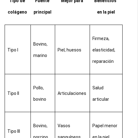
Tipo de 
Fuente 
Mejor para
Beneficios 
colágeno
principal
en la piel
Firmeza, 
Bovino, 
Tipo I
Piel, huesos
elasticidad, 
marino
reparación
Pollo, 
Salud 
Tipo II
Articulaciones
bovino
articular
Bovino, 
Vasos 
Papel menor 
Tipo III
porcino
sanguíneos
en la piel