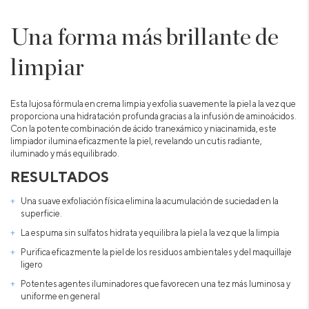
Una forma más brillante de
limpiar
Esta lujosa fórmula en crema limpia y exfolia suavemente la piel a la vez que
proporciona una hidratación profunda gracias a la infusión de aminoácidos.
Con la potente combinación de ácido tranexámico y niacinamida, este
limpiador ilumina eficazmente la piel, revelando un cutis radiante,
iluminado y más equilibrado.
RESULTADOS
Una suave exfoliación física elimina la acumulación de suciedad en la
superficie.
La espuma sin sulfatos hidrata y equilibra la piel a la vez que la limpia
Purifica eficazmente la piel de los residuos ambientales y del maquillaje
ligero
Potentes agentes iluminadores que favorecen una tez más luminosa y
uniforme en general