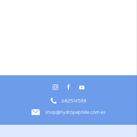
682514588
shop@hydropeptide.com.es